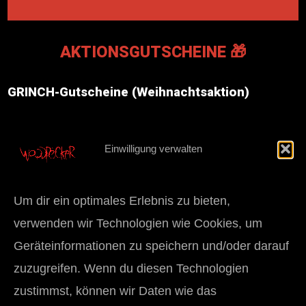
AKTIONSGUTSCHEINE 🎁
GRINCH
-Gutscheine (Weihnachtsaktion)
Während des gesamten Monats
Dezember
bieten wir jedes
Jahr eine Gutscheinaktion an.
Einwilligung verwalten
Bei diesen Gutscheinen wird ein Mehrwert von +20 % auf den
Kaufbetrag gewährt.
Beispiele:
50 € Gutschein = 60 € Einlösewert
Um dir ein optimales Erlebnis zu bieten,
100 € Gutschein = 120 € Einlösewert
verwenden wir Technologien wie Cookies, um
GRINCH-Gutscheine sind durch einen speziellen Grinch-
Sticker auf dem Gutschein erkennbar.
Geräteinformationen zu speichern und/oder darauf
Die Aktion ist ausschließlich im Dezember eines Jahres
zuzugreifen. Wenn du diesen Technologien
erhältlich, die ausgestellten Gutscheine sind das ganze Jahr
über einlösbar.
zustimmst, können wir Daten wie das